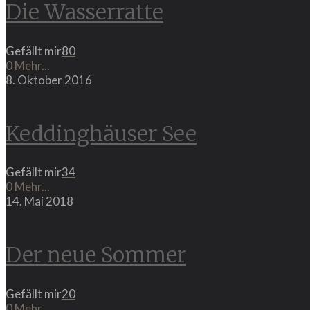
Die Wasserratte
Gefällt mir
80
0
Mehr...
8. Oktober 2016
Keddinghäuser See
Gefällt mir
34
0
Mehr...
14. Mai 2018
Der neue Sommer
Gefällt mir
20
0
Mehr...